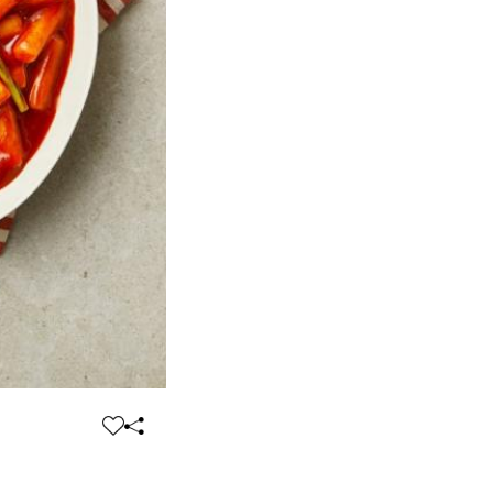
찜
공
하
유
기
하