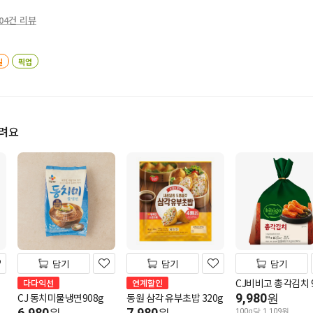
04건 리뷰
일
픽업
드려요
담기
담기
담기
CJ비비고 총각김치 9
다다익선
연계할인
CJ 동치미물냉면908g
동원 삼각 유부초밥 320g
9,980
원
6,980
7,980
100g당 1,109원