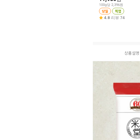
100g당 2,396원
당일
픽업
4.8
리뷰 74
상품설명