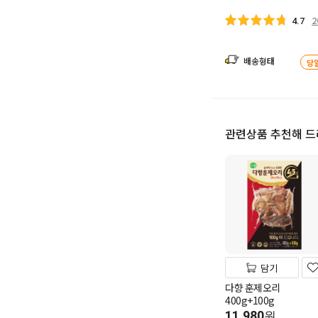
2
4.7
배송형태
당
관련상품 추천해 
담기
다향 훈제오리
400g+100g
11,980
원