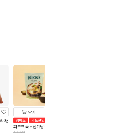
기
담기
담기
담기
00g
피코크 정통방식 훈제오
멤버스
카드할인
다다익선
리 450g
피코크 녹두삼계탕 900g
CJ 함흥비빔냉면4
9,980
원
6,980
10,980