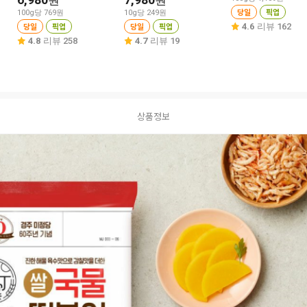
원
원
당일
픽업
100g당 769원
10g당 249원
당일
픽업
당일
픽업
4.6
리뷰 162
4.8
리뷰 258
4.7
리뷰 19
상품정보