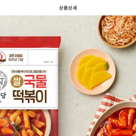
상품상세
가
가
할
별
할
별
인
5
인
5
격
격
전
개
전
개
가
만
가
만
격
점
격
점
중
중