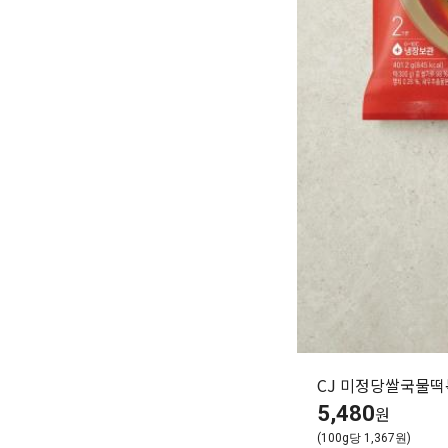
CJ 미정당쌀국물떡볶
5,480
원
(100g당 1,367원)