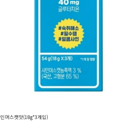
인머스캣맛(18g*3개입)