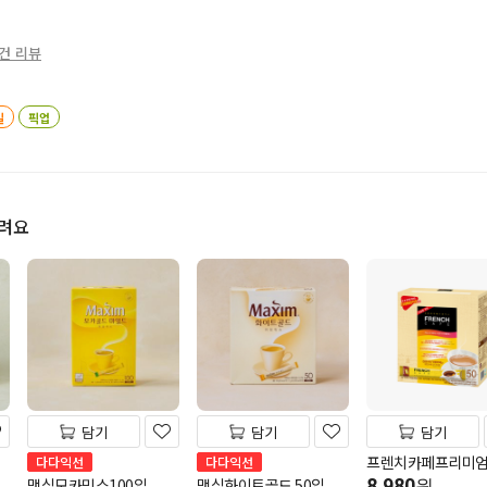
4건 리뷰
일
픽업
드려요
담기
담기
담기
프렌치카페프리미엄
다다익선
다다익선
맥심모카믹스100입
맥심화이트골드 50입
8,980
원