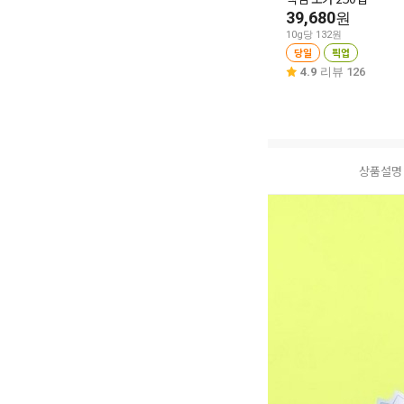
39,680
원
10g당 132원
당일
픽업
4.9
리뷰 126
상품설명