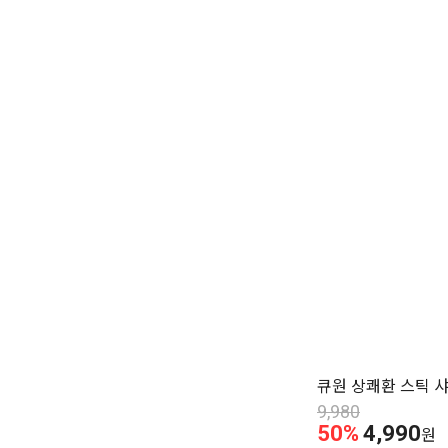
큐원 상쾌환 스틱 샤
9,980
50%
4,990
원