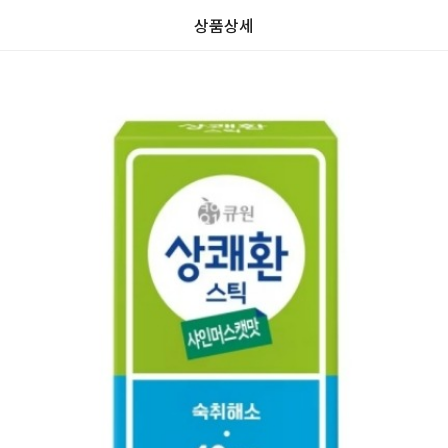
상품상세
가
가
할
별
할
별
인
5
인
5
격
격
전
개
전
개
가
만
가
만
격
점
격
점
중
중