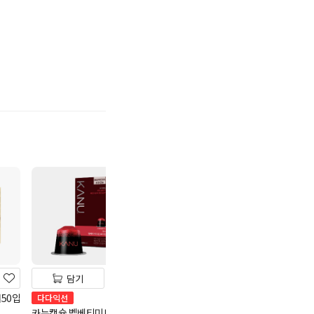
기
담기
담기
담기
50입
녹차원 구수한 보리차
다다익선
다다익선
400g
카누캡슐 벨베티미디엄로
맥심 슈프림골드