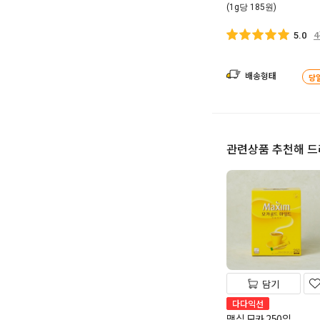
(1g당 185원)
5.0
배송형태
당
관련상품 추천해 
담기
다다익선
맥심 모카 250입