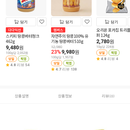
담기
담기
담기
오리온 포카칩 트리
다다익선
멤버스
퍼 124g
스키피 땅콩버터청크
자연주의 땅콩100% 유
462g
기농 땅콩버터 510g
2,780
원
9,480
원
12,980
10g당 224원
23%
9,980
원
당일
픽업
100g당 2,052원
100g당 1,957원
당일
픽업
4.8
리뷰 4
당일
픽업
4.8
리뷰 54
4.7
리뷰 138
상품설명
상품정보
리뷰
(21)