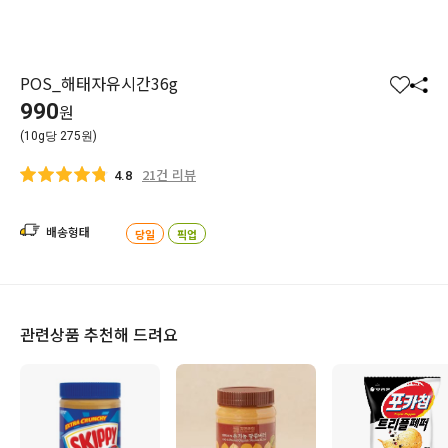
POS_해태자유시간36g
찜
공
990
원
하
유
(10g당 275원)
기
하
기
21건 리뷰
4.8
배송형태
당일
픽업
관련상품 추천해 드려요