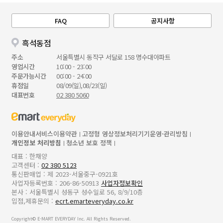
FAQ
공지사항
흑석동점
주소
서울특별시 동작구 서달로 158 명수대아파트
영업시간
10:00 - 23:00
주문가능시간
00:00 - 24:00
휴점일
08/09(일),08/23(일)
대표번호
02 380 5060
이용안내
서비스이용약관
고정형 영상정보처리기기운영·관리방침
개인정보 처리방침
청소년 보호 정책
대표 : 한채양
고객센터 :
02 380 5123
통신판매업 : 제 2023-서울중구-0921호
사업자등록번호 : 206-86-50913
사업자정보확인
본사 : 서울특별시 성동구 성수일로 56, 8/9/10층
입점,제휴문의 :
ecrt.emarteveryday.co.kr
Copyright© E-MART EVERYDAY Inc. All Rights Reserved.