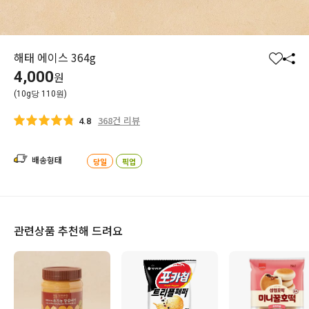
해태 에이스 364g
찜
공
4,000
원
하
유
(10g당 110원)
기
하
기
368건 리뷰
4.8
배송형태
당일
픽업
관련상품 추천해 드려요