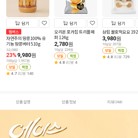
담기
담기
담기
오리온 포카칩 트리플페
삼립 꿀호떡요요 192
멤버스
퍼 124g
자연주의 땅콩100% 유
3,980
원
기농 땅콩버터 510g
2,780
원
10g당 207원
12,980
10g당 224원
당일
픽업
23%
9,980
원
당일
픽업
4.8
리뷰 729
100g당 1,957원
4.8
리뷰 4
당일
픽업
4.7
리뷰 140
상품설명
상품정보
리뷰
(368)