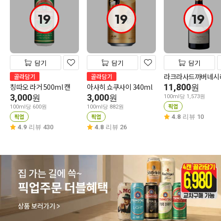
19
19
19
담기
담기
담기
라크라사드까버네시
골라담기
골라담기
칭따오 라거 500ml 캔
아사히 쇼쿠사이 340ml
11,800
원
3,000
3,000
원
원
100ml당 1,573원
픽업
100ml당 600원
100ml당 882원
픽업
픽업
4.8
리뷰 10
4.9
리뷰 430
4.8
리뷰 26