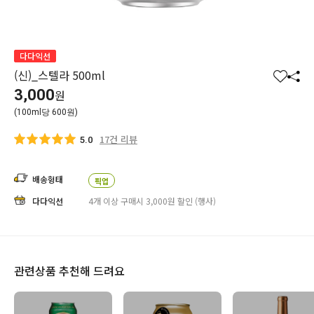
다다익선
(신)_스텔라 500ml
찜
공
3,000
원
하
유
(100ml당 600원)
기
하
기
17건 리뷰
5.0
배송형태
픽업
다다익선
4개 이상 구매시 3,000원 할인 (행사)
관련상품 추천해 드려요