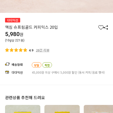
다다익선
맥심 슈프림골드 커피믹스 20입
찜
공
5,980
원
하
유
(10g당 221원)
기
하
기
28건 리뷰
4.9
배송형태
당일
픽업
다다익선
45,000원 이상 구매시 5,000원 할인 (동서 커피/음료 행사)
관련상품 추천해 드려요