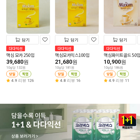
담기
담기
담기
다다익선
다다익선
다다익선
맥심 모카 250입
맥심모카믹스100입
맥심화이트골드 50
39,680
21,680
10,900
원
원
원
10g당 132원
10g당 181원
10g당 186원
당일
픽업
당일
픽업
당일
픽업
4.9
리뷰 126
4.8
리뷰 16
4.9
리뷰 11