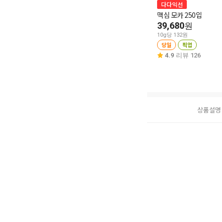
다다익선
맥심 모카 250입
39,680
원
10g당 132원
당일
픽업
4.9
리뷰 126
상품설명