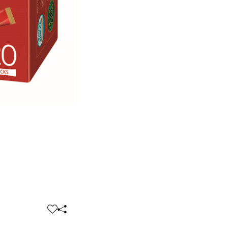
찜
공
하
유