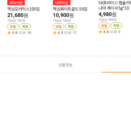
5K프라이스 캡슐커
다다익선
다다익선
나마 게이샤 5g*10
맥심모카믹스100입
맥심화이트골드 50입
4,980
원
21,680
10,900
원
원
10g당 996원
10g당 181원
10g당 186원
당일
픽업
당일
픽업
당일
픽업
4.8
리뷰 5
4.8
리뷰 16
4.9
리뷰 11
상품정보