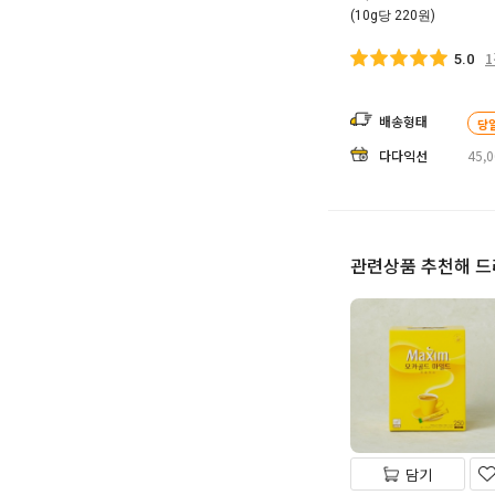
(10g당 220원)
5.0
배송형태
당
다다익선
45,
관련상품 추천해 
담기