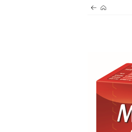
가
가
가
할
별
할
별
할
별
인
5
인
5
인
5
격
격
격
전
개
전
개
전
개
가
만
가
만
가
만
격
점
격
점
격
점
중
중
중