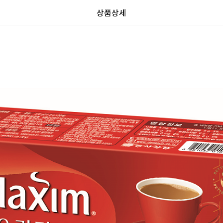
상품상세
가
가
할
별
할
별
인
5
인
5
격
격
전
개
전
개
가
만
가
만
격
점
격
점
중
중