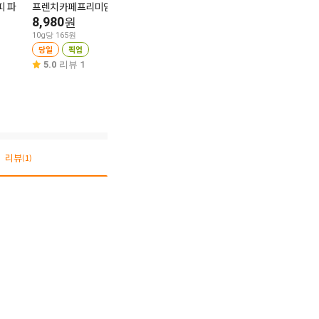
피 파
프렌치카페프리미엄50입
녹차원 구수한 
다다익선
400g
8,980
카누캡슐 벨베티미디엄로
원
스트 57g
6,980
원
10g당 165원
7,990
원
당일
픽업
10g당 175원
당일
픽업
10g당 1,402원
5.0
리뷰 1
당일
픽업
4.7
리뷰 13
4.7
리뷰 3
리뷰
(1)