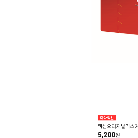
다다익선
맥심오리지날믹스2
5,200
원