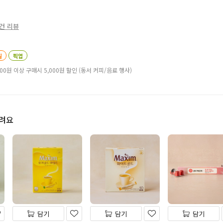
1건 리뷰
일
픽업
000원 이상 구매시 5,000원 할인 (동서 커피/음료 행사)
드려요
담기
담기
담기