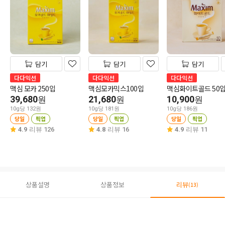
담기
담기
담기
다다익선
다다익선
다다익선
맥심 모카 250입
맥심모카믹스100입
맥심화이트골드 50
39,680
21,680
10,900
원
원
원
10g당 132원
10g당 181원
10g당 186원
당일
픽업
당일
픽업
당일
픽업
4.9
리뷰 126
4.8
리뷰 16
4.9
리뷰 11
상품설명
상품정보
리뷰
(13)