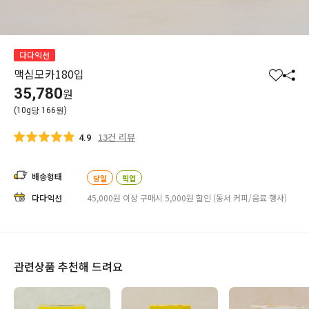
다다익선
맥심모카180입
찜
공
35,780
원
하
유
(10g당 166원)
기
하
기
13건 리뷰
4.9
배송형태
당일
픽업
다다익선
45,000원 이상 구매시 5,000원 할인 (동서 커피/음료 행사)
관련상품 추천해 드려요