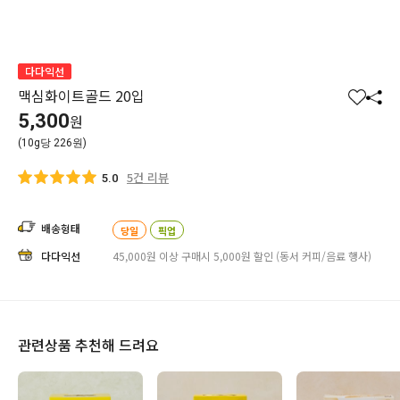
다다익선
맥심화이트골드 20입
찜
공
5,300
원
하
유
(10g당 226원)
기
하
기
5건 리뷰
5.0
배송형태
당일
픽업
다다익선
45,000원 이상 구매시 5,000원 할인 (동서 커피/음료 행사)
관련상품 추천해 드려요