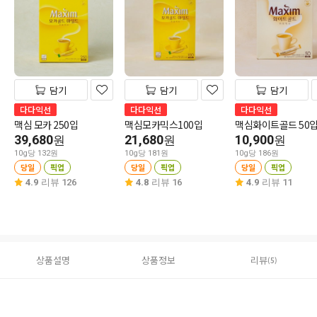
담기
담기
담기
다다익선
다다익선
다다익선
맥심 모카 250입
맥심모카믹스100입
맥심화이트골드 50
39,680
21,680
10,900
원
원
원
10g당 132원
10g당 181원
10g당 186원
당일
픽업
당일
픽업
당일
픽업
4.9
리뷰 126
4.8
리뷰 16
4.9
리뷰 11
상품설명
상품정보
리뷰
(5)