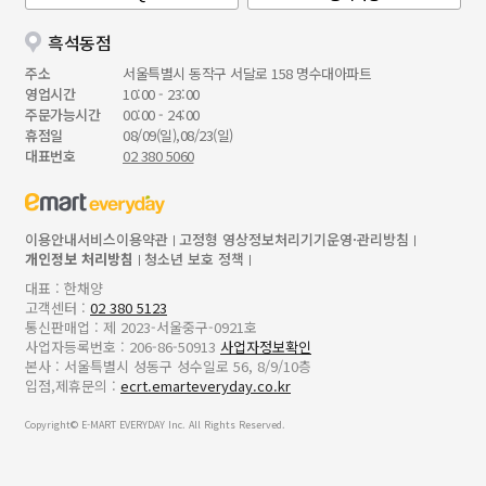
흑석동점
주소
서울특별시 동작구 서달로 158 명수대아파트
영업시간
10:00 - 23:00
주문가능시간
00:00 - 24:00
휴점일
08/09(일),08/23(일)
대표번호
02 380 5060
이용안내
서비스이용약관
고정형 영상정보처리기기운영·관리방침
개인정보 처리방침
청소년 보호 정책
대표 : 한채양
고객센터 :
02 380 5123
통신판매업 : 제 2023-서울중구-0921호
사업자등록번호 : 206-86-50913
사업자정보확인
본사 : 서울특별시 성동구 성수일로 56, 8/9/10층
입점,제휴문의 :
ecrt.emarteveryday.co.kr
Copyright© E-MART EVERYDAY Inc. All Rights Reserved.