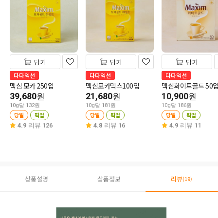
담기
담기
담기
다다익선
다다익선
다다익선
맥심 모카 250입
맥심모카믹스100입
맥심화이트골드 50
39,680
21,680
10,900
원
원
원
10g당 132원
10g당 181원
10g당 186원
당일
픽업
당일
픽업
당일
픽업
4.9
리뷰 126
4.8
리뷰 16
4.9
리뷰 11
상품설명
상품정보
리뷰
(19)