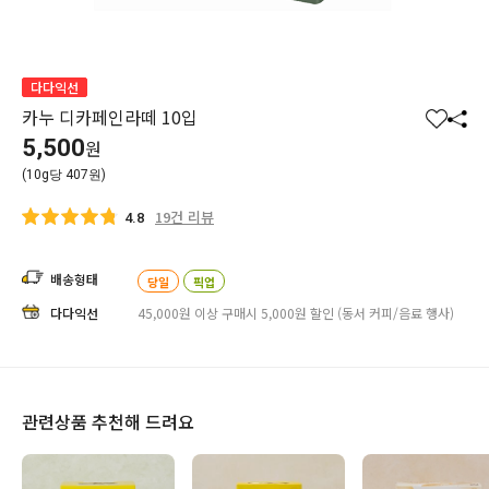
다다익선
카누 디카페인라떼 10입
찜
공
5,500
원
하
유
(10g당 407원)
기
하
기
19건 리뷰
4.8
배송형태
당일
픽업
다다익선
45,000원 이상 구매시 5,000원 할인 (동서 커피/음료 행사)
관련상품 추천해 드려요