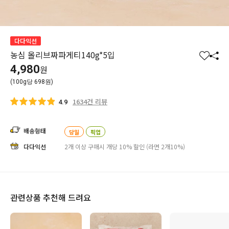
다다익선
농심 올리브짜파게티140g*5입
찜
공
4,980
원
하
유
(100g당 698원)
기
하
기
1634건 리뷰
4.9
배송형태
당일
픽업
다다익선
2개 이상 구매시 개당 10% 할인 (라면 2개10%)
관련상품 추천해 드려요