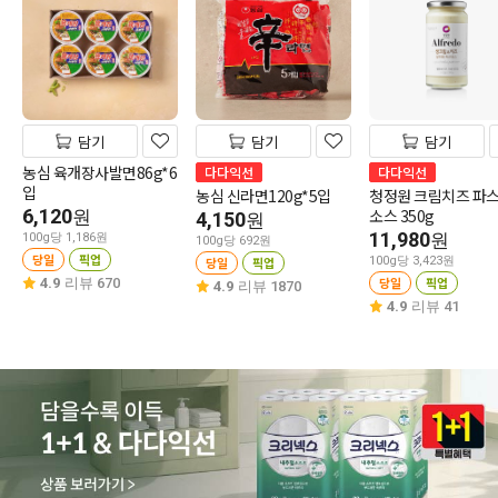
담기
담기
담기
농심 육개장사발면86g*6
다다익선
다다익선
입
농심 신라면120g*5입
청정원 크림치즈 파
6,120
소스 350g
원
4,150
원
11,980
원
100g당 1,186원
100g당 692원
당일
픽업
당일
픽업
100g당 3,423원
당일
픽업
4.9
리뷰 670
4.9
리뷰 1870
4.9
리뷰 41