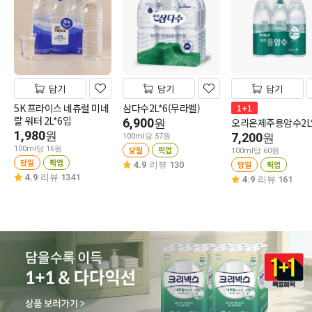
담기
담기
담기
5K 프라이스 네츄럴 미네
삼다수2L*6(무라벨)
1+1
랄 워터 2L*6입
6,900
오리온제주용암수2L
원
1,980
원
7,200
원
100ml당 57원
100ml당 16원
당일
픽업
100ml당 60원
당일
픽업
당일
픽업
4.9
리뷰 130
4.9
리뷰 1341
4.9
리뷰 161