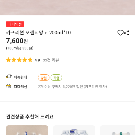
다다익선
카프리썬 오렌지망고 200ml*10
찜
공
7,600
원
하
유
(100ml당 380원)
기
하
기
99건 리뷰
4.9
배송형태
당일
픽업
다다익선
2개 이상 구매시 6,220원 할인 (카프리썬 행사)
관련상품 추천해 드려요