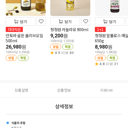
담기
담기
담기
청정원 카놀라유 900ml
다다익선
1+1
만토바 골든 올리브오일
9,200
청정원 알룰로스 매
원
500ml
650g
100ml당 1,022원
26,980
8,980
원
원
당일
픽업
100ml당 5,396원
100g당 1,382원
4.9
리뷰 84
당일
픽업
당일
픽업
4.8
리뷰 31
상품설명
상품정보
리뷰
(16)