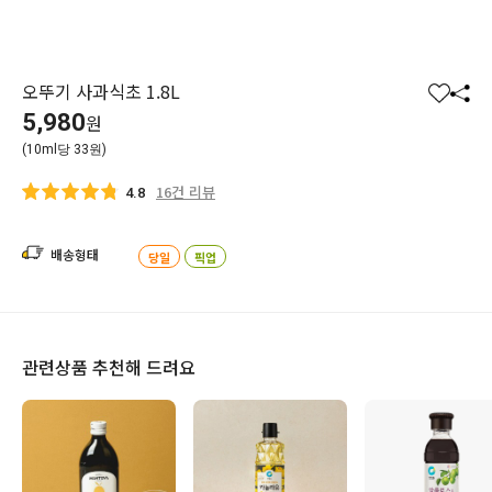
오뚜기 사과식초 1.8L
찜
공
5,980
원
하
유
(10ml당 33원)
기
하
기
16건 리뷰
4.8
배송형태
당일
픽업
관련상품 추천해 드려요