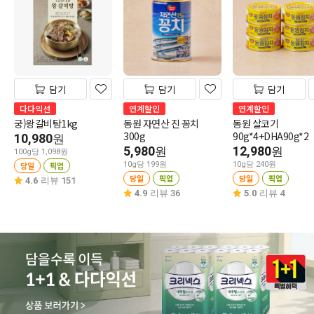
담기
담기
담기
다다익선
연계할인
연계할인
궁)왕갈비탕1kg
동원 자연산 진 꽁치
동원 살코기
300g
90g*4+DHA90g*2
10,980
원
5,980
12,980
원
원
100g당 1,098원
당일
픽업
10g당 199원
10g당 240원
당일
픽업
당일
픽업
4.6
리뷰 151
4.9
리뷰 36
5.0
리뷰 4