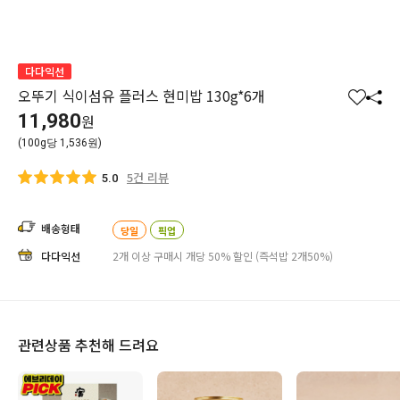
다다익선
오뚜기 식이섬유 플러스 현미밥 130g*6개
찜
공
11,980
원
하
유
(100g당 1,536원)
기
하
기
5건 리뷰
5.0
배송형태
당일
픽업
다다익선
2개 이상 구매시 개당 50% 할인 (즉석밥 2개50%)
관련상품 추천해 드려요