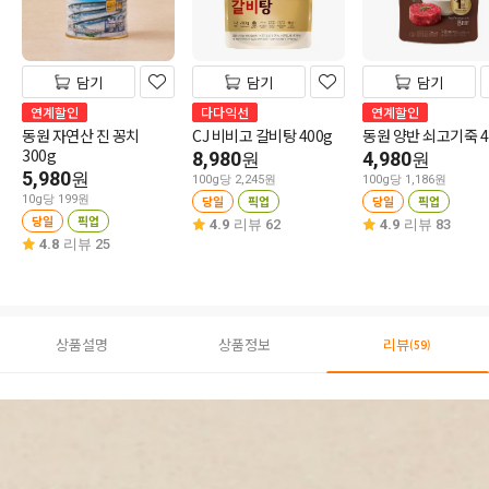
담기
담기
담기
연계할인
다다익선
연계할인
동원 자연산 진 꽁치
CJ 비비고 갈비탕 400g
동원 양반 쇠고기죽 4
300g
8,980
4,980
원
원
5,980
원
100g당 2,245원
100g당 1,186원
10g당 199원
당일
픽업
당일
픽업
당일
픽업
4.9
리뷰 62
4.9
리뷰 83
4.8
리뷰 25
상품설명
상품정보
리뷰
(59)