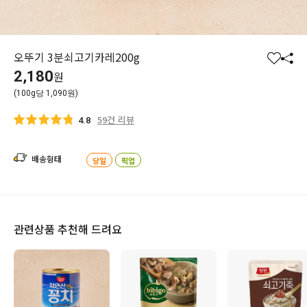
오뚜기 3분쇠고기카레200g
찜
공
2,180
원
하
유
(100g당 1,090원)
기
하
기
59건 리뷰
4.8
배송형태
당일
픽업
관련상품 추천해 드려요