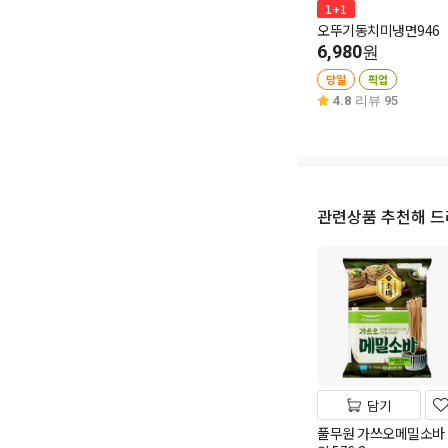
1+1
오뚜기동치미냉면946
6,980
원
당일
픽업
4.8
리뷰 95
관련상품 추천해 
담기
풀무원 가쓰오메밀소바 