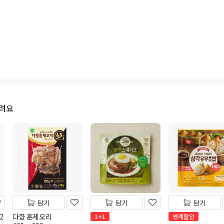
드려요
담기
담기
담기
2
다향 훈제오리
1+1
연계할인