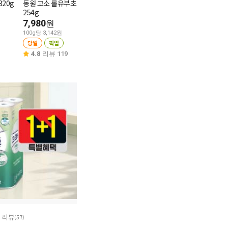
20g
동원 고소 롤유부초밥
15,900
피코크 녹두삼계탕
원
254g
10,980
100g당 1,767원
30%
7,680
7,980
원
당일
픽업
100g당 853원
100g당 3,142원
4.6
리뷰 159
당일
픽업
당일
픽업
4.7
리뷰 110
4.8
리뷰 119
리뷰
(57)