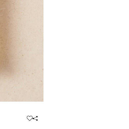
찜
공
하
유