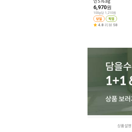
인 576.8g
6,970
원
100g당 1,210원
당일
픽업
4.8
리뷰 58
상품설명