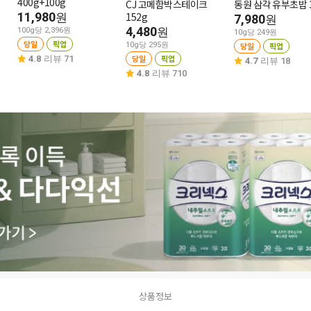
400g+100g
CJ 고메함박스테이크
동원 삼각 유부초밥 3
11,980
152g
원
7,980
원
4,480
원
100g당 2,396원
10g당 249원
당일
픽업
10g당 295원
당일
픽업
당일
픽업
4.8
리뷰 71
4.7
리뷰 18
4.8
리뷰 710
상품정보