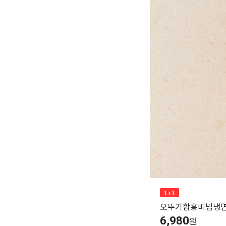
가
할
가
가
할
별
할
별
할
별
인
5
인
5
인
5
격
인
격
격
전
개
전
개
전
개
율
가
만
가
만
가
만
격
점
격
점
격
점
중
중
중
1+1
오뚜기함흥비빔냉면
6,980
원