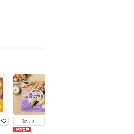
담기
담기
담기
CJ비비고 총각김치 900g
연계할인
멤버스
카드