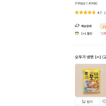
(100g당 1,424원)
5
4.7
배송형태
당
1+1 할인
"
2개
오뚜기 냉면 1+1 
담기