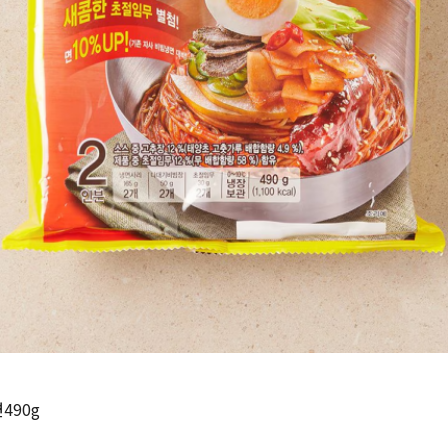
가
가
할
별
할
별
인
5
인
5
격
격
전
개
전
개
가
만
가
만
격
점
격
점
중
중
490g