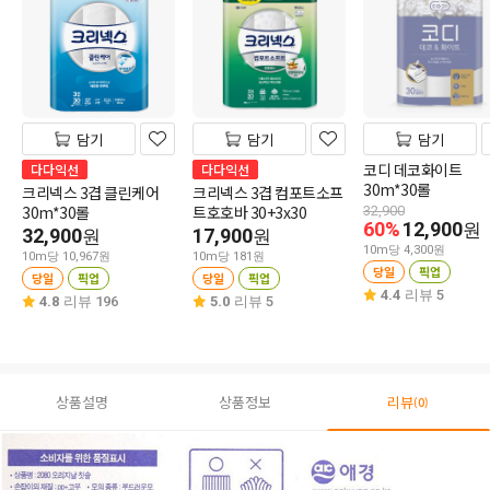
담기
담기
담기
코디 데코화이트
다다익선
다다익선
30m*30롤
크리넥스 3겹 클린케어
크리넥스 3겹 컴포트소프
30m*30롤
트호호바 30+3x30
32,900
60%
12,900
원
32,900
17,900
원
원
10m당 4,300원
10m당 10,967원
10m당 181원
당일
픽업
당일
픽업
당일
픽업
4.4
리뷰 5
4.8
리뷰 196
5.0
리뷰 5
상품설명
상품정보
리뷰
(0)