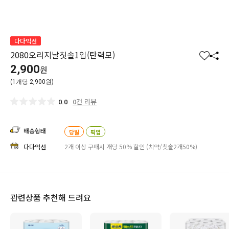
다다익선
2080오리지날칫솔1입(탄력모)
찜
공
2,900
원
하
유
(1개당 2,900원)
기
하
기
0건 리뷰
0.0
배송형태
당일
픽업
다다익선
2개 이상 구매시 개당 50% 할인 (치약/칫솔2개50%)
관련상품 추천해 드려요