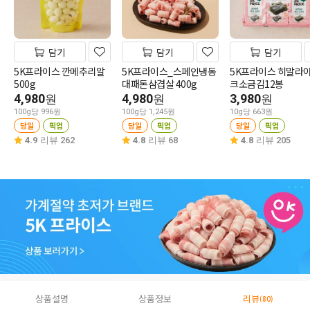
담기
담기
담기
5K프라이스 깐메추리알
5K프라이스_스페인냉동
5K프라이스 히말라
500g
대패돈삼겹살 400g
크소금김12봉
4,980
4,980
3,980
원
원
원
100g당 996원
100g당 1,245원
10g당 663원
당일
픽업
당일
픽업
당일
픽업
4.9
리뷰 262
4.8
리뷰 68
4.8
리뷰 205
상품설명
상품정보
리뷰
(80)