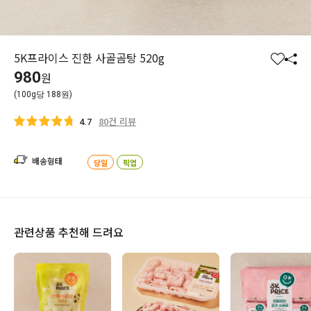
5K프라이스 진한 사골곰탕 520g
찜
공
980
원
하
유
(100g당 188원)
기
하
기
80건 리뷰
4.7
배송형태
당일
픽업
관련상품 추천해 드려요