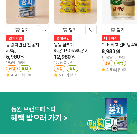
담기
담기
담기
연계할인
연계할인
다다익선
동원 자연산 진 꽁치
동원 살코기
CJ 비비고 갈비탕 40
300g
90g*4+DHA90g*2
8,980
원
5,980
12,980
원
원
100g당 2,245원
10g당 199원
10g당 240원
당일
픽업
당일
픽업
당일
픽업
4.9
리뷰 62
4.9
리뷰 30
5.0
리뷰 4