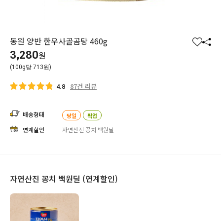
동원 양반 한우사골곰탕 460g
찜
공
3,280
원
하
유
(100g당 713원)
기
하
기
87건 리뷰
4.8
배송형태
당일
픽업
연계할인
자연산진 꽁치 백원딜
자연산진 꽁치 백원딜 (연계할인)