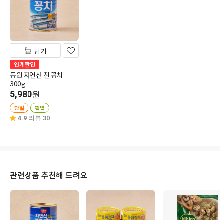
담기
연계할인
동원 자연산 진 꽁치
300g
5,980
원
당일
픽업
4.9
리뷰 30
관련상품 추천해 드려요