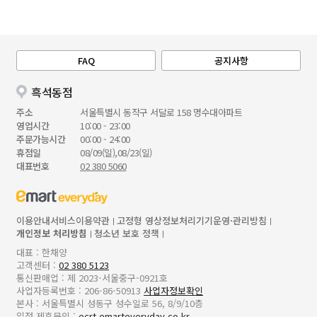
FAQ
공지사항
흑석동점
주소
서울특별시 동작구 서달로 158 명수대아파트
영업시간
10:00 - 23:00
주문가능시간
00:00 - 24:00
휴점일
08/09(일),08/23(일)
대표번호
02 380 5060
이용안내
서비스이용약관
고정형 영상정보처리기기운영·관리방침
개인정보 처리방침
청소년 보호 정책
대표 : 한채양
고객센터 :
02 380 5123
통신판매업 : 제 2023-서울중구-0921호
사업자등록번호 : 206-86-50913
사업자정보확인
본사 : 서울특별시 성동구 성수일로 56, 8/9/10층
입점,제휴문의 :
ecrt.emarteveryday.co.kr