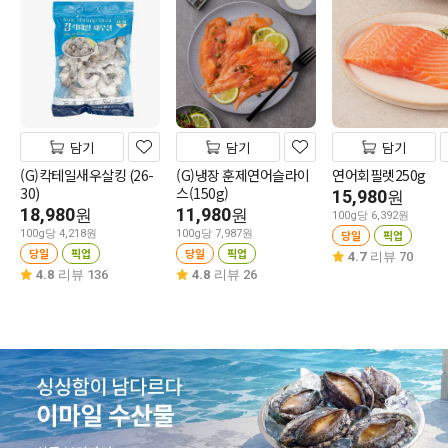
담기
담기
담기
(G)칵테일새우살킹 (26-
(G)냉장 훈제연어슬라이
연어회필렛250g
30)
스(150g)
15,980
원
18,980
11,980
원
원
100g당 6,392원
100g당 4,218원
100g당 7,987원
당일
픽업
당일
픽업
당일
픽업
4.7
리뷰 70
4.8
리뷰 136
4.8
리뷰 26