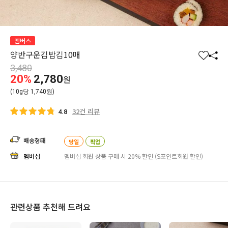
멤버스
양반구운김밥김10매
찜
공
3,480
하
유
20%
2,780
원
기
하
(10g당 1,740원)
기
32건 리뷰
4.8
배송형태
당일
픽업
멤버십
멤버십 회원 상품 구매 시 20% 할인 (S포인트회원 할인)
관련상품 추천해 드려요