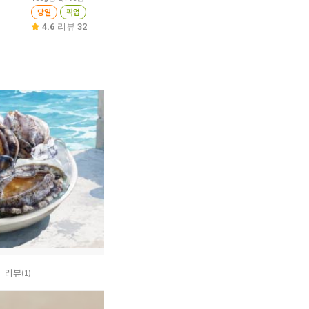
20%
11,180
원
당일
픽업
당일
픽업
100g당 1,597원
4.6
리뷰 32
4.7
리뷰 51
당일
픽업
4.8
리뷰 26
리뷰
(1)