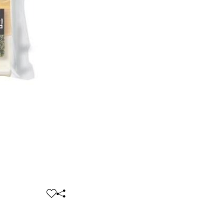
찜
공
하
유
기
하