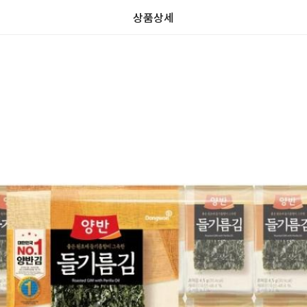
상품상세
가
가
할
별
할
별
인
5
인
5
격
격
전
개
전
개
가
만
가
만
격
점
격
점
중
중