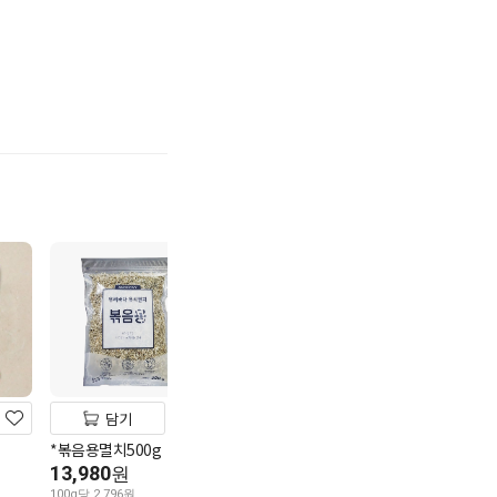
기
담기
담기
담기
*볶음용멸치500g
서천직화구이김 5
멤버스
13,980
가리비관자살 700g
7,980
원
원
13,980
100g당 2,796원
10g당 798원