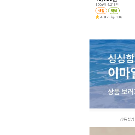
100g당 4,218원
당일
픽업
4.8
리뷰 136
상품설명