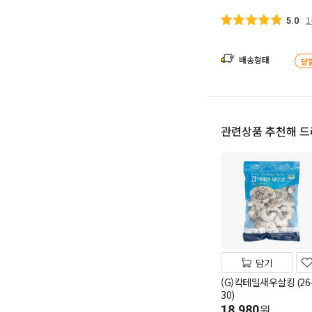
5.0
배송형태
당
관련상품 추천해 
담기
(G)칵테일새우살킹 (26
30)
18,980
원