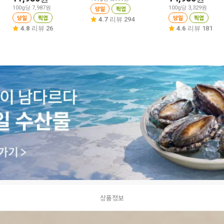
100g당 7,987원
당일
픽업
100g당 3,329원
당일
픽업
당일
픽업
4.7
리뷰 294
4.8
리뷰 26
4.6
리뷰 181
상품정보