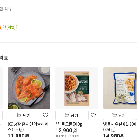
1건 리뷰
일
픽업
드려요
담기
담기
담기
-
(G)냉장 훈제연어슬라이
*해물모둠500g
냉동새우살 81-100
스(150g)
(450g)
12,900
원
11,980
14,980
원
원
100g당 2,580원