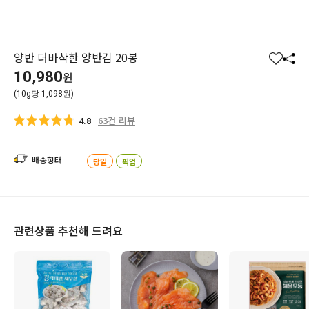
양반 더바삭한 양반김 20봉
찜
공
10,980
원
하
유
(10g당 1,098원)
기
하
기
63건 리뷰
4.8
배송형태
당일
픽업
관련상품 추천해 드려요