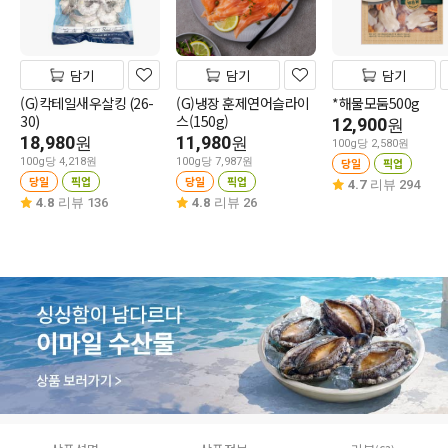
담기
담기
담기
(G)칵테일새우살킹 (26-
(G)냉장 훈제연어슬라이
*해물모둠500g
30)
스(150g)
12,900
원
18,980
11,980
원
원
100g당 2,580원
100g당 4,218원
100g당 7,987원
당일
픽업
당일
픽업
당일
픽업
4.7
리뷰 294
4.8
리뷰 136
4.8
리뷰 26