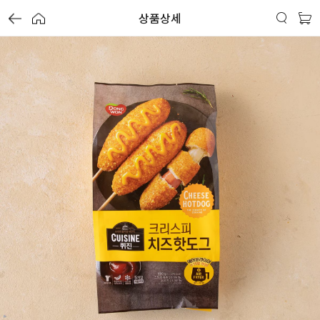
상품상세
가
가
가
할
별
할
별
할
별
인
5
인
5
인
5
격
격
격
전
개
전
개
전
개
가
만
가
만
가
만
격
점
격
점
격
점
중
중
중