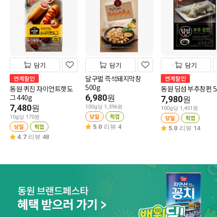
담기
담기
담기
달구벌 즉석돼지막창
연계할인
연계할인
500g
동원 퀴진 자이언트핫도
동원 딤섬 부추창펀 5
그 440g
6,980
원
7,980
원
7,480
원
100g당 1,396원
100g당 1,451원
당일
픽업
10g당 170원
당일
픽업
당일
픽업
5.0
리뷰 4
5.0
리뷰 14
4.7
리뷰 48