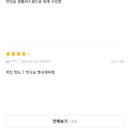
맛있음 원플러스원으로 싸게 구입함
pp*****
2025-05-28 16:20:07
신고 / 차단
퀴진 핫도그 맛나요 행사개득템
전체보기
(16)