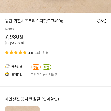
동원 퀴진치즈크리스피핫도그400g
찜
공
일시품절
하
유
기
하
7,980
원
기
(10g당 200원)
16건 리뷰
4.8
배송형태
당일
픽업
연계할인
자연산진 꽁치 백원딜
자연산진 꽁치 백원딜 (연계할인)