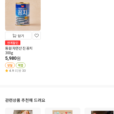
담기
연계할인
동원 자연산 진 꽁치
300g
5,980
원
당일
픽업
4.9
리뷰 33
관련상품 추천해 드려요