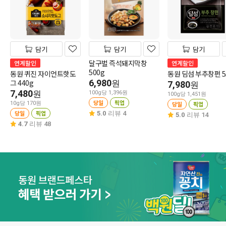
담기
담기
담기
달구벌 즉석돼지막창
연계할인
연계할인
500g
동원 퀴진 자이언트핫도
동원 딤섬 부추창펀 5
그 440g
6,980
원
7,980
원
7,480
원
100g당 1,396원
100g당 1,451원
당일
픽업
10g당 170원
당일
픽업
당일
픽업
5.0
리뷰 4
5.0
리뷰 14
4.7
리뷰 48