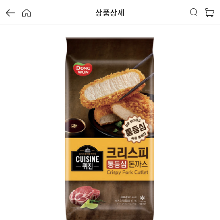
상품상세
가
가
가
할
별
할
별
할
별
인
5
인
5
인
5
격
격
격
전
개
전
개
전
개
가
만
가
만
가
만
격
점
격
점
격
점
중
중
중