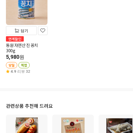
담기
연계할인
동원 자연산 진 꽁치
300g
5,980
원
당일
픽업
4.9
리뷰 32
관련상품 추천해 드려요