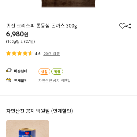
퀴진 크리스피 통등심 돈까스 300g
찜
공
6,980
원
하
유
(100g당 2,327원)
기
하
기
20건 리뷰
4.6
배송형태
당일
픽업
연계할인
자연산진 꽁치 백원딜
자연산진 꽁치 백원딜 (연계할인)