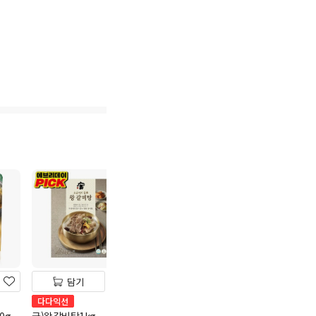
담기
담기
담기
CJ 햇반 210g*12입
다다익선
연계할인