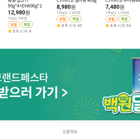
동원 살코기
CJ 비비고 갈비탕 400g
CJ 비비고 추어탕46
90g*4+DHA90g*2
8,980
7,480
원
원
12,980
원
100g당 2,245원
100g당 1,626원
10g당 240원
당일
픽업
당일
픽업
당일
픽업
4.9
리뷰 62
4.8
리뷰 54
5.0
리뷰 4
상품정보