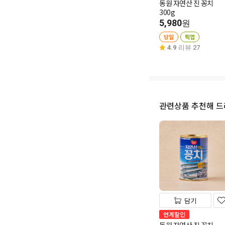
동원 자연산 진 꽁치
300g
5,980
원
당일
픽업
4.9
리뷰 27
관련상품 추천해 
담기
연계할인