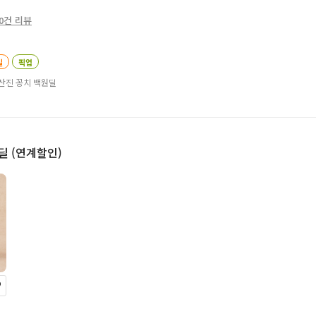
0건 리뷰
일
픽업
산진 꽁치 백원딜
딜 (연계할인)