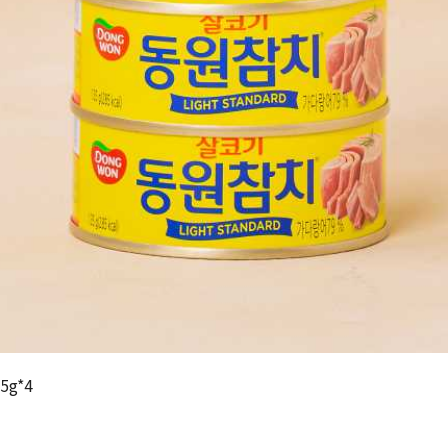
가
가
할
별
할
별
인
5
인
5
격
격
전
개
전
개
가
만
가
만
격
점
격
점
중
중
5g*4