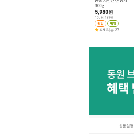
동원 자연산 진 꽁치
300g
5,980
원
10g당 199원
당일
픽업
4.9
리뷰 27
상품설명