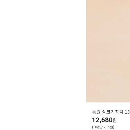
가
가
가
할
별
할
별
할
별
인
5
인
5
인
5
격
격
격
전
개
전
개
전
개
가
만
가
만
가
만
격
점
격
점
격
점
중
중
중
동원 살코기참치 13
12,680
원
(10g당 235원)