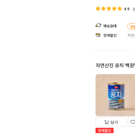
4
4.9
배송형태
당
연계할인
자연
자연산진 꽁치 백원
담기
연계할인