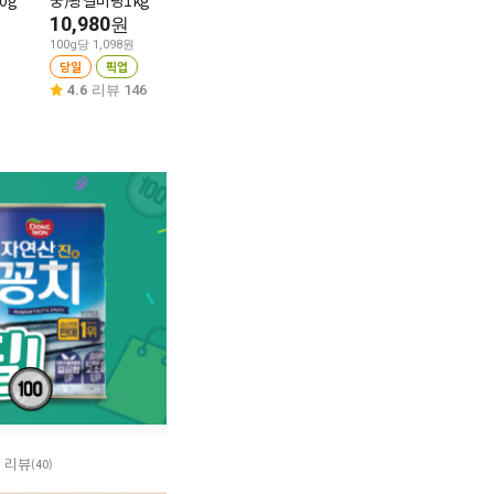
0g
궁)왕갈비탕1kg
13,980
동원 양반 쇠고기
원
10,980
4,980
원
원
100g당 555원
당일
픽업
100g당 1,098원
100g당 1,186원
당일
픽업
당일
픽업
4.8
리뷰 184
4.6
리뷰 146
4.9
리뷰 83
리뷰
(40)