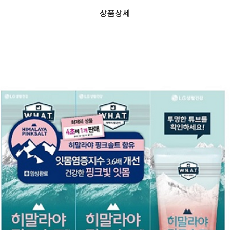
상품상세
리
가
할
가
할
별
할
0.0
뷰
인
5
인
0
격
인
격
전
개
전
율
가
만
가
격
점
격
중