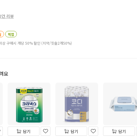
7건 리뷰
일
픽업
이상 구매시 개당 50% 할인 (치약/칫솔2개50%)
드려요
담기
담기
담기