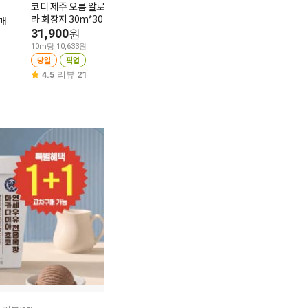
코디 제주 오름 알로에베
다다익선
1+1
라 화장지 30m*30
매
크리넥스 3겹 순수소프트
깨끗한나라 소
31,900
쿠션 30Mx30롤
슈200*3
원
29,900
11,900
원
원
10m당 10,633원
당일
픽업
10m당 332원
10매당 595원
당일
픽업
당일
픽업
4.5
리뷰 21
4.8
리뷰 58
4.9
리뷰 92