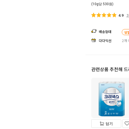
(10g당 530원)
3
4.9
배송형태
당
다다익선
2개 
관련상품 추천해 
담기