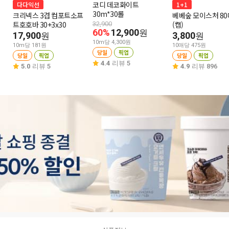
코디 데코화이트
다다익선
1+1
30m*30롤
크리넥스 3겹 컴포트소프
베베숲 모이스처 80
트호호바 30+3x30
(캡)
32,900
60%
12,900
원
17,900
3,800
원
원
10m당 4,300원
10m당 181원
10매당 475원
당일
픽업
당일
픽업
당일
픽업
4.4
리뷰 5
5.0
리뷰 5
4.9
리뷰 896