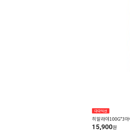
다다익선
히말라야100G*3
15,900
원