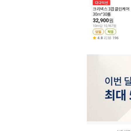
다다익선
크리넥스 3겹 클린케어
30m*30롤
32,900
원
10m당 10,967원
당일
픽업
4.8
리뷰 196