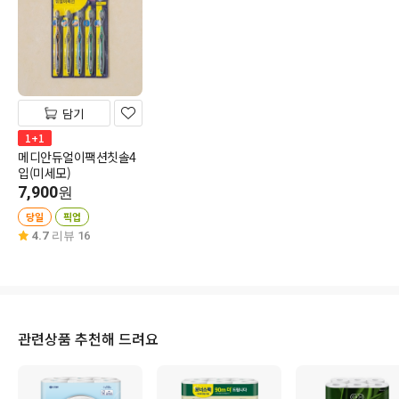
담기
1+1
메디안듀얼이팩션칫솔4
입(미세모)
7,900
원
당일
픽업
4.7
리뷰 16
관련상품 추천해 드려요