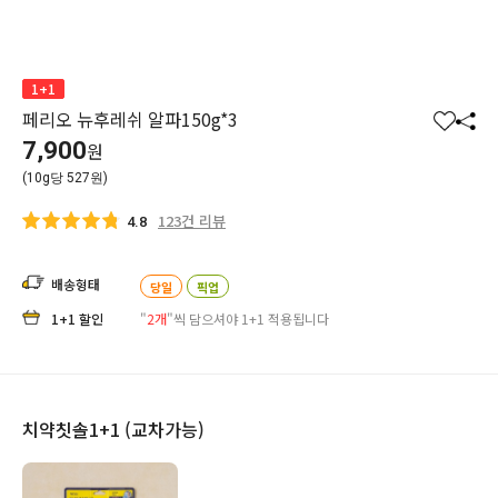
1+1
페리오 뉴후레쉬 알파150g*3
찜
공
7,900
원
하
유
(10g당 527원)
기
하
기
123건 리뷰
4.8
배송형태
당일
픽업
1+1 할인
"
2개
"씩 담으셔야 1+1 적용됩니다
치약칫솔1+1 (교차가능)