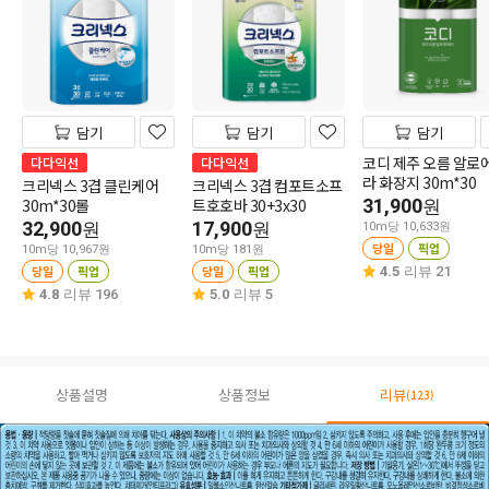
담기
담기
담기
코디 제주 오름 알로
다다익선
다다익선
라 화장지 30m*30
크리넥스 3겹 클린케어
크리넥스 3겹 컴포트소프
30m*30롤
트호호바 30+3x30
31,900
원
32,900
17,900
원
원
10m당 10,633원
당일
픽업
10m당 10,967원
10m당 181원
당일
픽업
당일
픽업
4.5
리뷰 21
4.8
리뷰 196
5.0
리뷰 5
상품설명
상품정보
리뷰
(123)