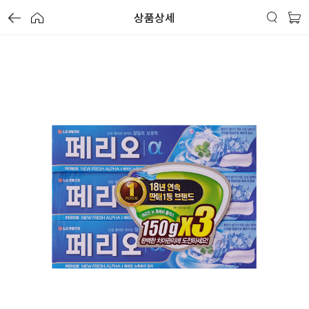
상품상세
가
가
가
할
별
할
별
할
별
인
5
인
5
인
5
격
격
격
전
개
전
개
전
개
가
만
가
만
가
만
격
점
격
점
격
점
중
중
중