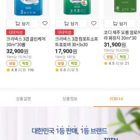
담기
담기
담기
코디 제주 오름 알로
다다익선
다다익선
라 화장지 30m*30
크리넥스 3겹 클린케어
크리넥스 3겹 컴포트소프
30m*30롤
트호호바 30+3x30
31,900
원
32,900
17,900
원
원
10m당 10,633원
당일
픽업
10m당 10,967원
10m당 181원
당일
픽업
당일
픽업
4.5
리뷰 21
4.8
리뷰 196
5.0
리뷰 5
상품설명
상품정보
리뷰
(12)