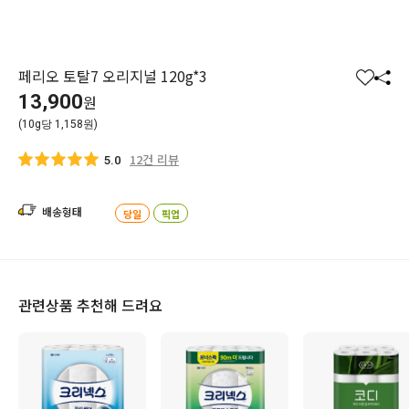
페리오 토탈7 오리지널 120g*3
찜
공
13,900
원
하
유
(10g당 1,158원)
기
하
기
12건 리뷰
5.0
배송형태
당일
픽업
관련상품 추천해 드려요