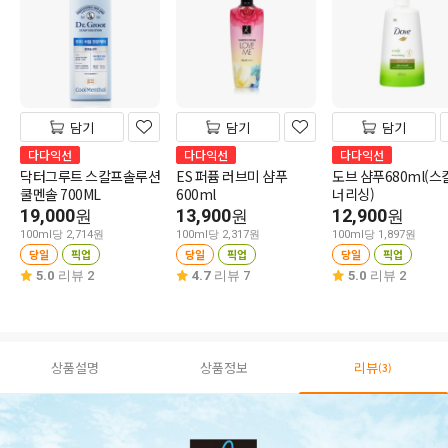
담기
담기
담기
다다익선
다다익선
다다익선
닥터그루트 스칼프솔루션
ES 퍼퓸 러브미 샴푸
도브 샴푸680ml(스
쿨멘솔 700ML
600ml
너리싱)
19,000
13,900
12,900
원
원
원
100ml당 2,714원
100ml당 2,317원
100ml당 1,897원
당일
픽업
당일
픽업
당일
픽업
5.0
리뷰 2
4.7
리뷰 7
5.0
리뷰 2
상품설명
상품정보
리뷰
(3)