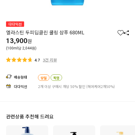
다다익선
엘라스틴 두피딥클린 쿨링 샴푸 680ML
찜
공
13,900
원
하
유
(100ml당 2,044원)
기
하
기
3건 리뷰
4.7
배송형태
당일
픽업
다다익선
2개 이상 구매시 개당 50% 할인 (헤어케어2개50%)
관련상품 추천해 드려요