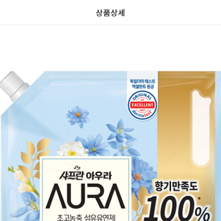
상품상세
가
가
할
별
할
별
인
5
인
5
격
격
전
개
전
개
가
만
가
만
격
점
격
점
중
중