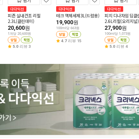
담기
담기
담기
다다익선
다다익선
다다익선
피죤 실내건조 리필
테크 액체세제3L(드럼용)
피지 디나자임 딥클
2.3L(클린데이)
2.6L리필(오리지널)
19,900
원
20,600
27,900
원
원
100ml당 663원
1개당 20,600원
당일
픽업
100ml당 1,073원
당일
픽업
당일
픽업
4.7
리뷰 15
5.0
리뷰 3
5.0
리뷰 4