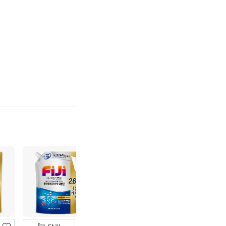
기
하
기