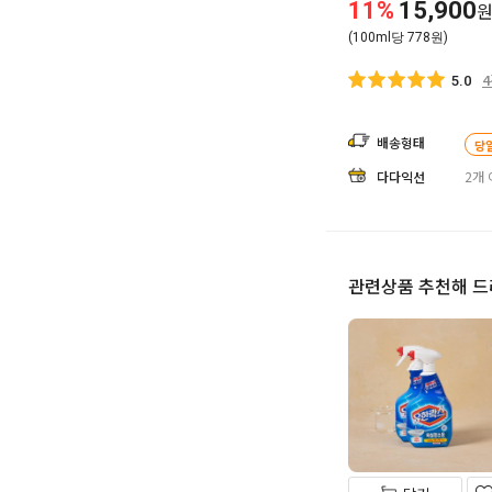
11%
15,900
(100ml당 778원)
5.0
배송형태
당
다다익선
2개 
관련상품 추천해 