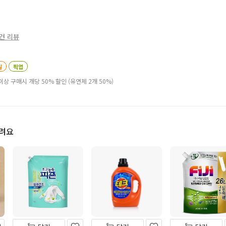
원
4건 리뷰
일
픽업
이상 구매시 개당 50% 할인 (유연제 2개 50%)
드려요