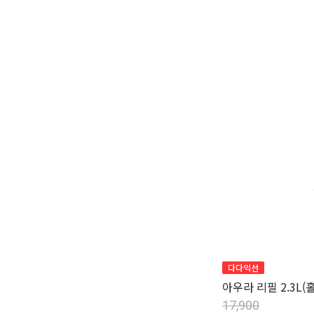
다다익선
아우라 리필 2.3L
17,900