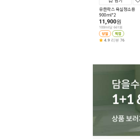
담기
유한락스 욕실청소용
900ml*2
11,900
원
100ml당 661원
당일
픽업
4.9
리뷰 76