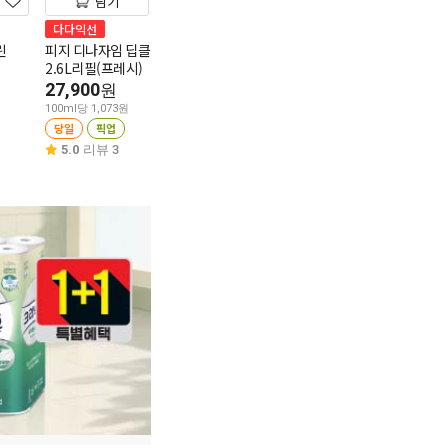
담기
담기
담기
다다익선
다다익선
다다익선
린
피지 디나자임 딥클린
퐁퐁 베이킹소다 1200ml
아우라 리필 2.3
2.6L리필(프레시)
머스크)
5,400
원
27,900
17,900
원
원
100ml당 450원
100ml당 1,073원
당일
픽업
100ml당 778원
당일
픽업
당일
픽업
4.8
리뷰 93
5.0
리뷰 3
5.0
리뷰 20