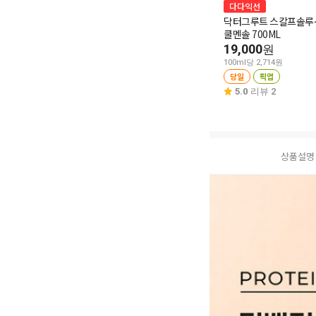
다다익선
닥터그루트 스칼프솔루
쿨멘솔 700ML
19,000
원
100ml당 2,714원
당일
픽업
5.0
리뷰 2
상품설명