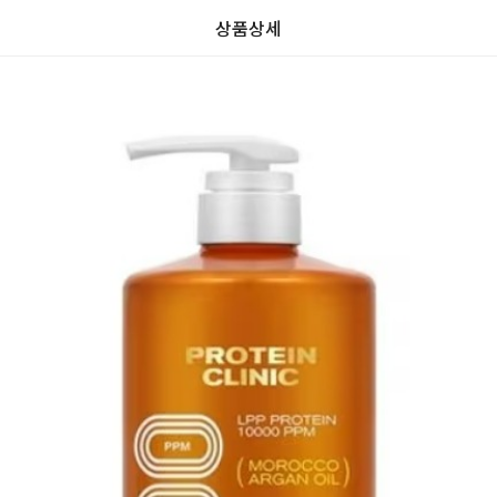
상품상세
가
가
할
별
할
별
인
5
인
5
격
격
전
개
전
개
가
만
가
만
격
점
격
점
중
중