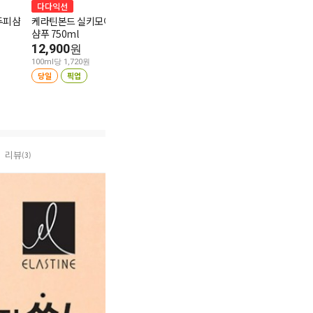
다다익선
1+1
다다익선
두피샴
케라틴본드 실키모이스춰
헤드앤숄더 딥클린 샴푸
C&C훼이셜포
샴푸 750ml
850ml
150ml
12,900
19,900
9,900
원
원
원
100ml당 1,720원
100ml당 2,341원
100ml당 6,600원
당일
픽업
당일
픽업
당일
픽업
5.0
리뷰 3
5.0
리뷰 2
리뷰
(3)