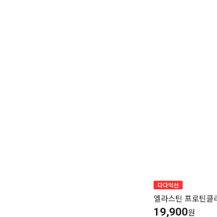
다다익선
엘라스틴 프로틴클리닉
19,900
원