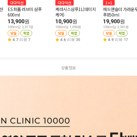
다다익선
다다익선
1+1
션
ES 퍼퓸 러브미 샴푸
케라시스샴푸1L(데미지
헤드앤숄더 가려운
600ml
케어)
푸850ml
13,900
10,900
19,900
원
원
원
100ml당 2,317원
100ml당 1,090원
100ml당 2,341원
당일
픽업
당일
픽업
당일
픽업
4.7
리뷰 7
4.6
리뷰 35
4.9
리뷰 17
상품정보