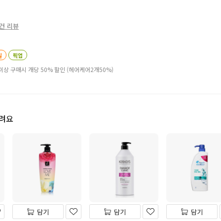
3건 리뷰
일
픽업
이상 구매시 개당 50% 할인 (헤어케어2개50%)
드려요
담기
담기
담기