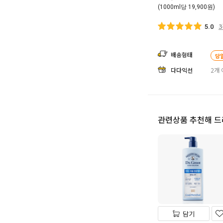
(1000ml당 19,900원)
5.0
배송형태
당
다다익선
2개 
관련상품 추천해 
담기