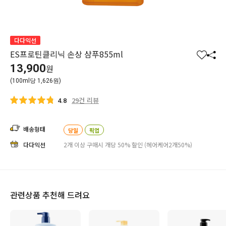
다다익선
ES프로틴클리닉 손상 샴푸855ml
찜
공
13,900
원
하
유
(100ml당 1,626원)
기
하
기
29건 리뷰
4.8
배송형태
당일
픽업
다다익선
2개 이상 구매시 개당 50% 할인 (헤어케어2개50%)
관련상품 추천해 드려요