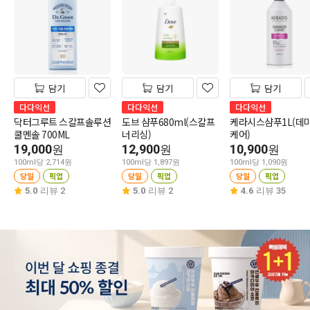
담기
담기
담기
다다익선
다다익선
다다익선
닥터그루트 스칼프솔루션
도브 샴푸680ml(스칼프
케라시스샴푸1L(데
쿨멘솔 700ML
너리싱)
케어)
19,000
12,900
10,900
원
원
원
100ml당 2,714원
100ml당 1,897원
100ml당 1,090원
당일
픽업
당일
픽업
당일
픽업
5.0
리뷰 2
5.0
리뷰 2
4.6
리뷰 35