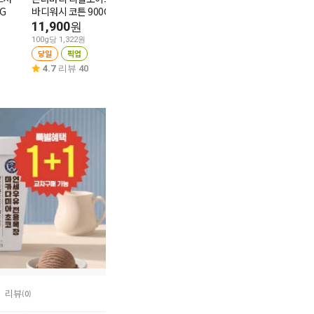
G
바디워시 코튼 900G
200ml리필
1개당 1,500원
11,900
5,900
원
원
당일
픽업
100g당 1,322원
100ml당 2,950원
4.6
리뷰 15
당일
픽업
당일
픽업
4.7
리뷰 40
4.7
리뷰 11
리뷰
(0)