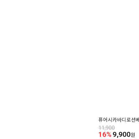
퓨어시카바디로션베
11,900
16%
9,900
원