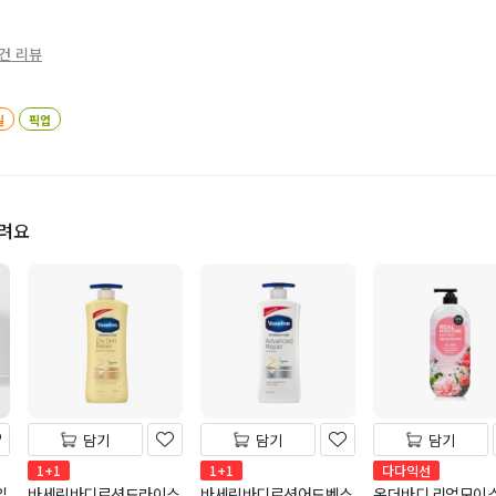
0건 리뷰
일
픽업
드려요
담기
담기
담기
1+1
1+1
다다익선
입
바세린바디로션드라이스
바세린바디로션어드벤스
온더바디 리얼모이