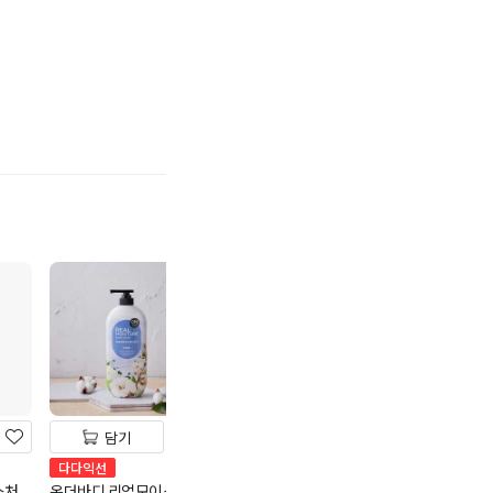
기
담기
담기
담기
허니&율피때비누
다다익선
다다익선
스처
온더바디 리얼모이스처
아이깨끗해거품형순
1,500
원