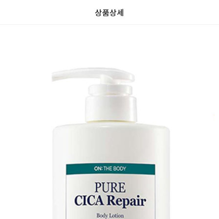
상품상세
리
가
가
할
0.0
뷰
할
별
인
0
인
5
격
격
전
전
개
가
가
만
격
격
점
중