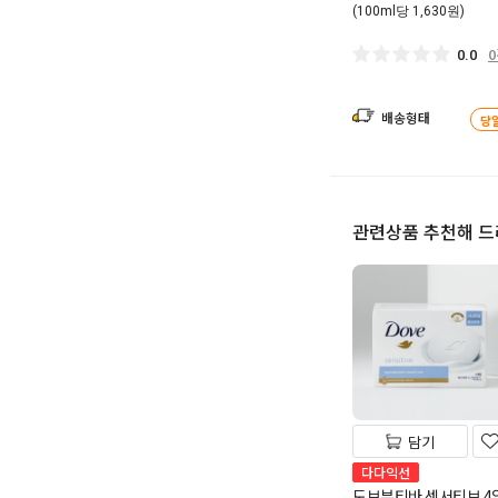
(100ml당 1,630원)
0.0
배송형태
당
관련상품 추천해 
담기
다다익선
도브뷰티바 센서티브 4