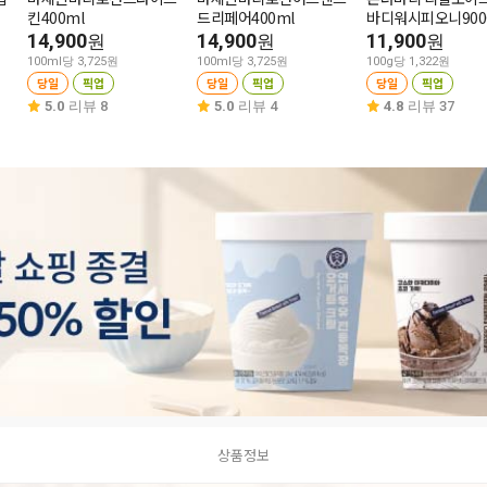
킨400ml
드리페어400ml
바디워시피오니900
14,900
14,900
11,900
원
원
원
100ml당 3,725원
100ml당 3,725원
100g당 1,322원
당일
픽업
당일
픽업
당일
픽업
5.0
리뷰 8
5.0
리뷰 4
4.8
리뷰 37
상품정보