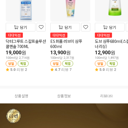
담기
담기
담기
다다익선
다다익선
다다익선
닥터그루트 스칼프솔루션
ES 퍼퓸 러브미 샴푸
도브 샴푸680ml(스
쿨멘솔 700ML
600ml
너리싱)
19,000
13,900
12,900
원
원
원
100ml당 2,714원
100ml당 2,317원
100ml당 1,897원
당일
픽업
당일
픽업
당일
픽업
5.0
리뷰 2
4.7
리뷰 7
5.0
리뷰 2
상품설명
상품정보
리뷰
(25)