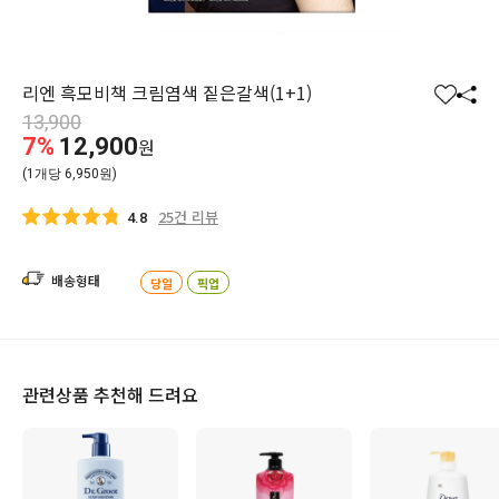
리엔 흑모비책 크림염색 짙은갈색(1+1)
찜
공
13,900
하
유
7%
12,900
원
기
하
(1개당 6,950원)
기
25건 리뷰
4.8
배송형태
당일
픽업
관련상품 추천해 드려요