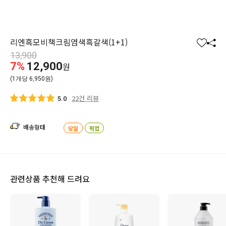
리엔흑모비책크림염색흑갈색(1+1)
찜
공
13,900
하
유
7%
12,900
원
기
하
(1개당 6,950원)
기
22건 리뷰
5.0
배송형태
당일
픽업
관련상품 추천해 드려요