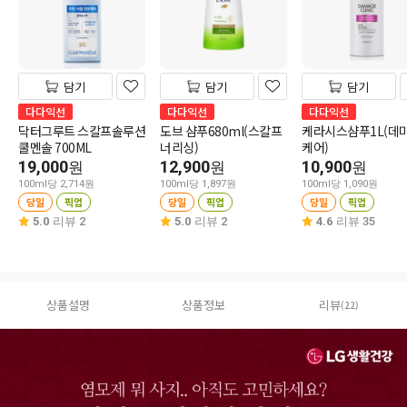
담기
담기
담기
다다익선
다다익선
다다익선
닥터그루트 스칼프솔루션
도브 샴푸680ml(스칼프
케라시스샴푸1L(데
쿨멘솔 700ML
너리싱)
케어)
19,000
12,900
10,900
원
원
원
100ml당 2,714원
100ml당 1,897원
100ml당 1,090원
당일
픽업
당일
픽업
당일
픽업
5.0
리뷰 2
5.0
리뷰 2
4.6
리뷰 35
상품설명
상품정보
리뷰
(22)