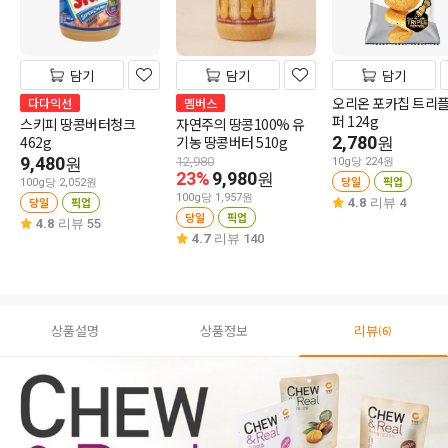
담기
담기
담기
오리온 포카칩 트리
다다익선
멤버스
퍼 124g
스키피 땅콩버터청크
자연주의 땅콩100% 유
462g
기농 땅콩버터 510g
2,780
원
9,480
원
12,980
10g당 224원
23%
9,980
원
당일
픽업
100g당 2,052원
100g당 1,957원
당일
픽업
4.8
리뷰 4
당일
픽업
4.8
리뷰 55
4.7
리뷰 140
상품설명
상품정보
리뷰
(6)