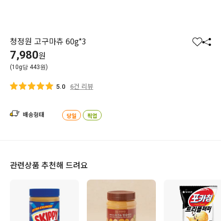
청정원 고구마츄 60g*3
찜
공
7,980
원
하
유
(10g당 443원)
기
하
기
6건 리뷰
5.0
배송형태
당일
픽업
관련상품 추천해 드려요