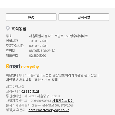
FAQ
공지사항
흑석동점
주소
서울특별시 동작구 서달로 158 명수대아파트
영업시간
10:00 - 23:00
주문가능시간
00:00 - 24:00
휴점일
08/09(일),08/23(일)
대표번호
02 380 5060
이용안내
서비스이용약관
고정형 영상정보처리기기운영·관리방침
개인정보 처리방침
청소년 보호 정책
대표 : 한채양
고객센터 :
02 380 5123
통신판매업 : 제 2023-서울중구-0921호
사업자등록번호 : 206-86-50913
사업자정보확인
본사 : 서울특별시 성동구 성수일로 56, 8/9/10층
입점,제휴문의 :
ecrt.emarteveryday.co.kr