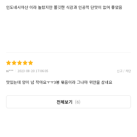
인도네시아산 이라 놀랐지만 쫄깃한 식감과 인공적 단맛이 없어 좋았음
ni***
2023-08-20 17:06:05
신고 / 차단
맛있는데 양이 넘 작아요ㅜㅜ3봉 묶음이라 그나마 위안을 삼네요
전체보기
(6)