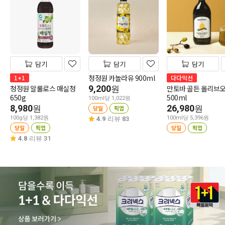
담기
담기
담기
청정원 카놀라유 900ml
1+1
다다익선
청정원 알룰로스 매실청
9,200
만토바 골든 올리브
원
650g
500ml
100ml당 1,022원
8,980
26,980
원
원
당일
픽업
100g당 1,382원
100ml당 5,396원
4.9
리뷰 83
당일
픽업
당일
픽업
4.8
리뷰 31