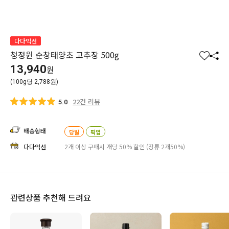
다다익선
청정원 순창태양초 고추장 500g
찜
공
13,940
원
하
유
(100g당 2,788원)
기
하
기
22건 리뷰
5.0
배송형태
당일
픽업
다다익선
2개 이상 구매시 개당 50% 할인 (장류 2개50%)
관련상품 추천해 드려요