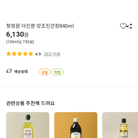
청정원 더진한 양조진간장840ml
찜
공
6,130
원
하
유
(100ml당 730원)
기
하
기
29건 리뷰
4.9
배송형태
당일
픽업
관련상품 추천해 드려요