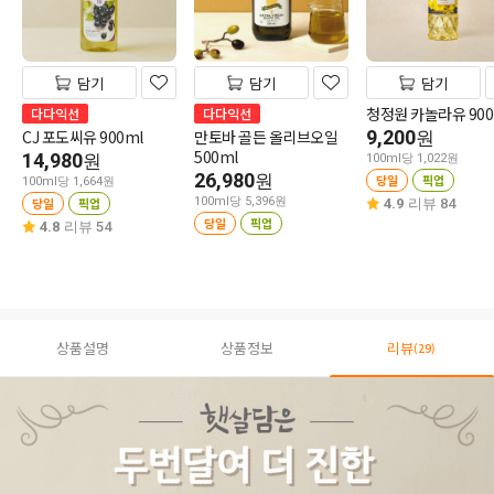
담기
담기
담기
청정원 카놀라유 900
다다익선
다다익선
CJ 포도씨유 900ml
만토바 골든 올리브오일
9,200
원
500ml
14,980
원
100ml당 1,022원
26,980
원
당일
픽업
100ml당 1,664원
당일
픽업
100ml당 5,396원
4.9
리뷰 84
당일
픽업
4.8
리뷰 54
상품설명
상품정보
리뷰
(29)