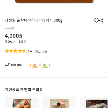
청정원 순살바삭허니간장치킨 300g
찜
공
일시품절
하
유
기
하
4,000
원
기
(100g당 1,333원)
10건 리뷰
4.6
배송형태
당일
픽업
관련상품 추천해 드려요