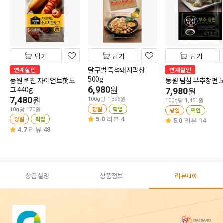
담기
담기
담기
달구벌 즉석돼지막창
연계할인
연계할인
500g
동원 퀴진 자이언트핫도
동원 딤섬 부추창펀 5
그 440g
6,980
원
7,980
원
7,480
원
100g당 1,396원
100g당 1,451원
당일
픽업
10g당 170원
당일
픽업
당일
픽업
5.0
리뷰 4
5.0
리뷰 14
4.7
리뷰 48
상품설명
상품정보
리뷰
(10)