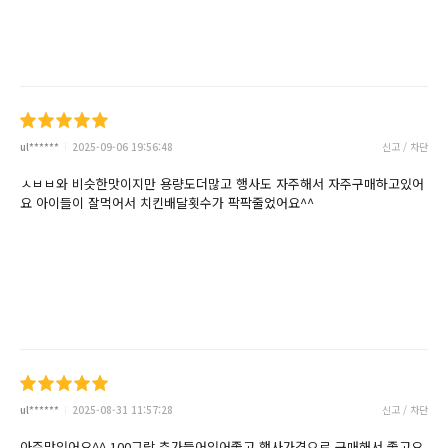
ul******
2025-09-06 19:56:48
신고 / 차단
ㅅㅂㅂ와 비슷한맛이지만 용량도더많고 행사도 자주해서 자주구매하고있어
요 아이들이 잘먹어서 치킨배달횟수가 팍팍줄었어요^^
ul******
2025-08-31 11:57:28
신고 / 차단
아주맛있어요^^ 100그람 추가들어있어좋고 행사가격으로 구매해서 좋고요