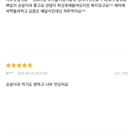
뼈없이 순살이라 좋고요 양념이 튀김옷에묻어있지만 짜지않고요^^ 에어에
바짝돌려먹고 요즘은 배달치킨대신 자주먹어요^^
hi***
2025-06-18 19:27:06
신고 / 차단
순살이라 먹기도 편하고 너무 맛있어요