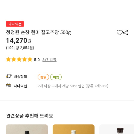
다다익선
청정원 순창 현미 찰고추장 500g
찜
공
14,270
원
하
유
(100g당 2,854원)
기
하
기
5건 리뷰
5.0
배송형태
당일
픽업
다다익선
2개 이상 구매시 개당 50% 할인 (장류 2개50%)
관련상품 추천해 드려요