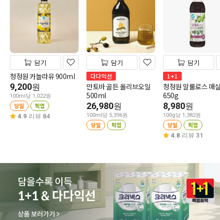
담기
담기
담기
청정원 카놀라유 900ml
다다익선
1+1
9,200
만토바 골든 올리브오일
청정원 알룰로스 매
원
500ml
650g
100ml당 1,022원
26,980
8,980
원
원
당일
픽업
100ml당 5,396원
100g당 1,382원
4.9
리뷰 84
당일
픽업
당일
픽업
4.8
리뷰 31