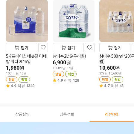
담기
담기
담기
5K 프라이스 네츄럴 미네
삼다수2L*6(무라벨)
삼다수 500ml*20(
랄 워터 2L*6입
벨)
6,900
원
1,980
10,600
원
원
100ml당 57원
100ml당 16원
당일
픽업
1개당 10,600원
당일
픽업
당일
픽업
4.9
리뷰 128
4.9
리뷰 1340
4.7
리뷰 43
상품설명
상품정보
리뷰
(30)