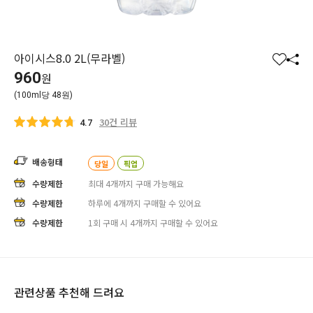
아이시스8.0 2L(무라벨)
찜
공
960
원
하
유
(100ml당 48원)
기
하
기
30건 리뷰
4.7
배송형태
당일
픽업
수량제한
최대
4
개까지
구매 가능해요
수량제한
하루에 4
개까지 구매할 수 있어요
수량제한
1회 구매 시 4
개까지 구매할 수 있어요
관련상품 추천해 드려요