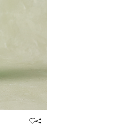
찜
공
하
유
기
하