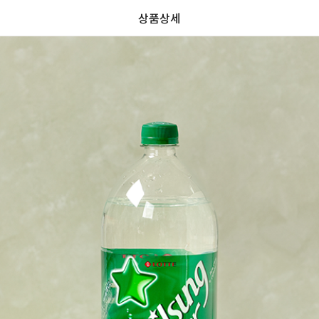
상품상세
가
가
할
별
할
별
인
5
인
5
격
격
전
개
전
개
가
만
가
만
격
점
격
점
중
중