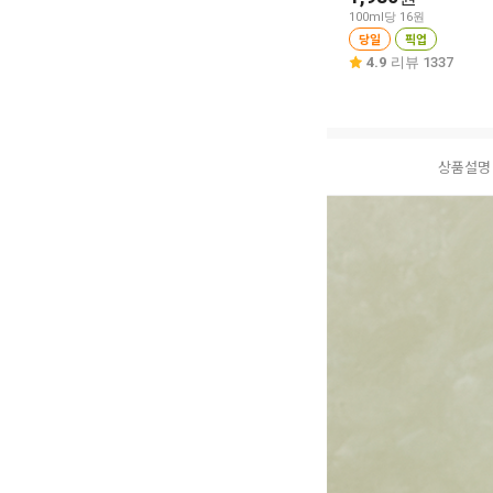
100ml당 16원
당일
픽업
4.9
리뷰 1337
상품설명