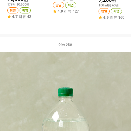
원
1개당 10,600원
당일
픽업
100ml당 60원
당일
픽업
당일
픽업
4.9
리뷰 127
4.7
리뷰 42
4.9
리뷰 160
상품정보