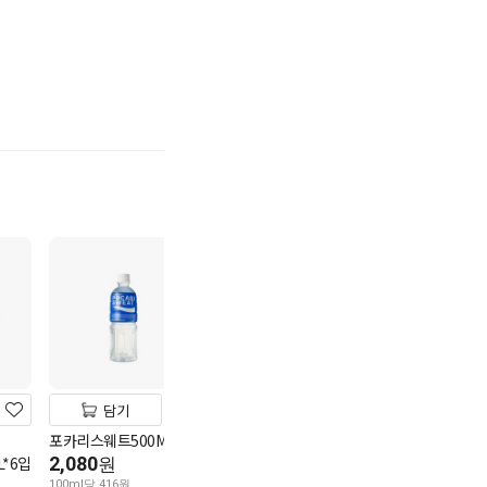
기
담기
담기
담기
포카리스웨트500ML
파워에이드마운틴1.5L
코카콜라 1.8L
*6입
2,080
3,980
4,280
원
원
원
100ml당 416원
100ml당 265원
100ml당 238원