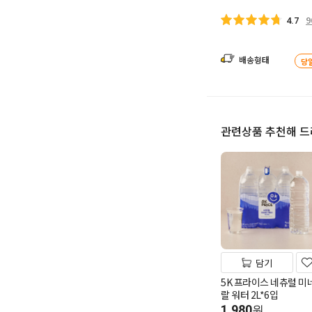
9
4.7
배송형태
당
관련상품 추천해 
담기
5K 프라이스 네츄럴 미
랄 워터 2L*6입
1,980
원