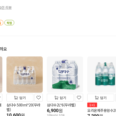
0건 리뷰
일
픽업
드려요
담기
담기
담기
네
삼다수 500ml*20(무라
삼다수2L*6(무라벨)
1+1
벨)
6,900
오리온제주용암수2L
원
10,600
원
7,200
100ml당 57원