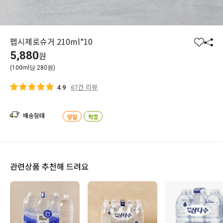
펩시제로슈거 210ml*10
찜
공
5,880
원
하
유
(100ml당 280원)
기
하
기
67건 리뷰
4.9
배송형태
당일
픽업
관련상품 추천해 드려요