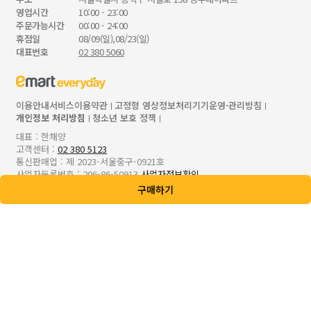
영업시간
10:00 - 23:00
주문가능시간
00:00 - 24:00
휴점일
08/09(일),08/23(일)
대표번호
02 380 5060
이용안내
서비스이용약관
고정형 영상정보처리기기운영·관리방침
개인정보 처리방침
청소년 보호 정책
대표 : 한채양
고객센터 :
02 380 5123
통신판매업 : 제 2023-서울중구-0921호
사업자등록번호 : 206-86-50913
사업자정보확인
본사 : 서울특별시 성동구 성수일로 56, 8/9/10층
구매하기
입점,제휴문의 :
ecrt.emarteveryday.co.kr
Copyright© E-MART EVERYDAY Inc. All Rights Reserved.