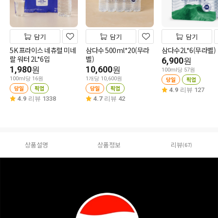
담기
담기
담기
5K 프라이스 네츄럴 미네
삼다수 500ml*20(무라
삼다수2L*6(무라벨)
랄 워터 2L*6입
벨)
6,900
원
1,980
10,600
원
원
100ml당 57원
100ml당 16원
1개당 10,600원
당일
픽업
당일
픽업
당일
픽업
4.9
리뷰 127
4.9
리뷰 1338
4.7
리뷰 42
상품설명
상품정보
리뷰
(67)