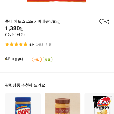
롯데 치토스 스모키바베큐맛82g
찜
공
1,380
원
하
유
(10g당 168원)
기
하
기
143건 리뷰
4.9
배송형태
당일
픽업
관련상품 추천해 드려요