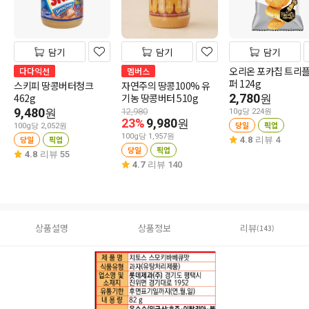
담기
담기
담기
오리온 포카칩 트리
다다익선
멤버스
퍼 124g
스키피 땅콩버터청크
자연주의 땅콩100% 유
462g
기농 땅콩버터 510g
2,780
원
9,480
원
12,980
10g당 224원
23%
9,980
원
당일
픽업
100g당 2,052원
100g당 1,957원
당일
픽업
4.8
리뷰 4
당일
픽업
4.8
리뷰 55
4.7
리뷰 140
상품설명
상품정보
리뷰
(143)