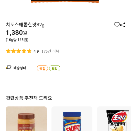
치토스매콤한맛82g
찜
공
1,380
원
하
유
(10g당 168원)
기
하
기
175건 리뷰
4.9
배송형태
당일
픽업
관련상품 추천해 드려요