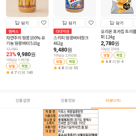
담기
담기
담기
오리온 포카칩 트리
멤버스
다다익선
퍼 124g
자연주의 땅콩100% 유
스키피 땅콩버터청크
기농 땅콩버터 510g
462g
2,780
원
9,480
12,980
원
10g당 224원
23%
9,980
원
당일
픽업
100g당 2,052원
100g당 1,957원
당일
픽업
4.8
리뷰 4
당일
픽업
4.8
리뷰 55
4.7
리뷰 140
상품설명
상품정보
리뷰
(175)