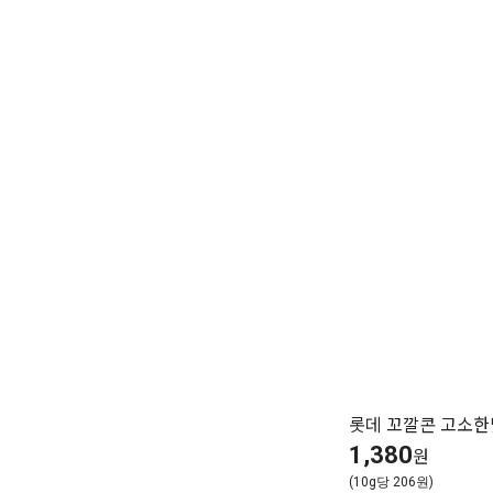
롯데 꼬깔콘 고소한맛
1,380
원
(10g당 206원)