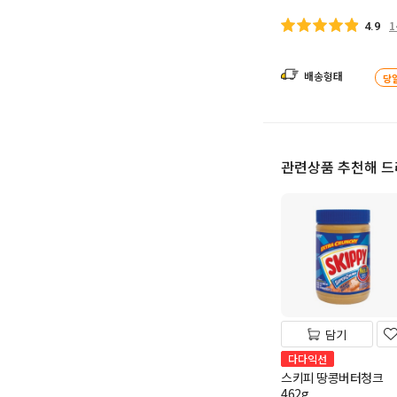
1
4.9
배송형태
당
관련상품 추천해 
담기
다다익선
스키피 땅콩버터청크
462g