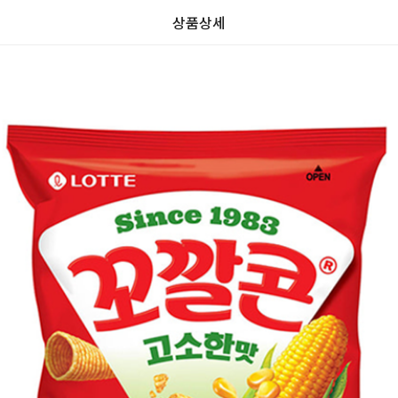
상품상세
가
가
할
별
할
별
인
5
인
5
격
격
전
개
전
개
가
만
가
만
격
점
격
점
중
중