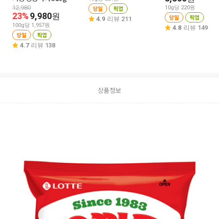
12,980
당일
픽업
10g당 220원
23%
9,980
원
당일
픽업
4.9
리뷰 211
100g당 1,957원
4.8
리뷰 149
당일
픽업
4.7
리뷰 138
상품정보