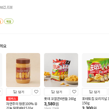
48건 리뷰
일
픽업
드려요
담기
담기
담기
롯데 꼬깔콘4번들 160g
포테토칩 오리지널 
멤버스
150g
자연주의 땅콩100% 유
3,580
원
기농 땅콩버터 510g
3,300
원
10g당 224원