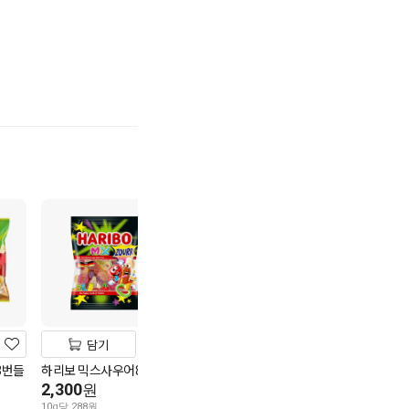
기
담기
담기
담기
3번들
하리보 믹스사우어80g
크라운 고소한땅콩샌드
오리온 오징어땅
279g
294g
2,300
원
3,880
3,580
원
원
10g당 288원