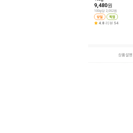
9,480
원
100g당 2,052원
당일
픽업
4.8
리뷰 54
상품설명