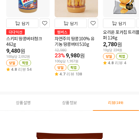
담기
담기
담기
오리온 포카칩 트리
다다익선
멤버스
퍼 124g
스키피 땅콩버터청크
자연주의 땅콩100% 유
462g
기농 땅콩버터 510g
2,780
원
9,480
원
12,980
10g당 224원
23%
9,980
원
당일
픽업
100g당 2,052원
100g당 1,957원
당일
픽업
4.8
리뷰 4
당일
픽업
4.8
리뷰 54
4.7
리뷰 138
상품설명
상품정보
리뷰
(189)