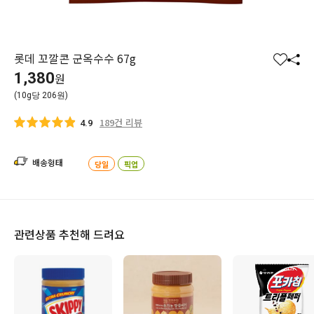
롯데 꼬깔콘 군옥수수 67g
찜
공
1,380
원
하
유
(10g당 206원)
기
하
기
189건 리뷰
4.9
배송형태
당일
픽업
관련상품 추천해 드려요