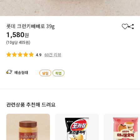
롯데 크런키빼빼로 39g
찜
공
1,580
원
하
유
(10g당 405원)
기
하
기
60건 리뷰
4.9
배송형태
당일
픽업
관련상품 추천해 드려요