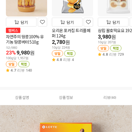
담기
담기
담기
오리온 포카칩 트리플페
삼립 꿀호떡요요 192
멤버스
퍼 124g
자연주의 땅콩100% 유
3,980
원
기농 땅콩버터 510g
2,780
원
10g당 207원
12,980
10g당 224원
당일
픽업
23%
9,980
원
당일
픽업
4.8
리뷰 729
100g당 1,957원
4.8
리뷰 4
당일
픽업
4.7
리뷰 140
상품설명
상품정보
리뷰
(60)