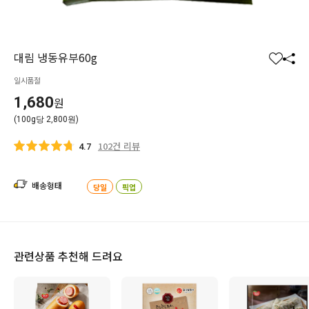
대림 냉동유부60g
찜
공
일시품절
하
유
기
하
1,680
원
기
(100g당 2,800원)
102건 리뷰
4.7
배송형태
당일
픽업
관련상품 추천해 드려요