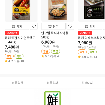
담기
담기
담기
달구벌 즉석돼지막창
연계할인
연계할인
500g
동원 퀴진 자이언트핫도
동원 딤섬 부추창펀 5
그 440g
6,980
원
7,980
원
7,480
원
100g당 1,396원
100g당 1,451원
당일
픽업
10g당 170원
당일
픽업
당일
픽업
5.0
리뷰 4
5.0
리뷰 14
4.7
리뷰 48
상품설명
상품정보
리뷰
(102)