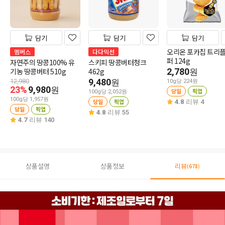
담기
담기
담기
오리온 포카칩 트리
멤버스
다다익선
퍼 124g
자연주의 땅콩100% 유
스키피 땅콩버터청크
기농 땅콩버터 510g
462g
2,780
원
9,480
12,980
원
10g당 224원
23%
9,980
원
당일
픽업
100g당 2,052원
100g당 1,957원
당일
픽업
4.8
리뷰 4
당일
픽업
4.8
리뷰 55
4.7
리뷰 140
상품설명
상품정보
리뷰
(678)