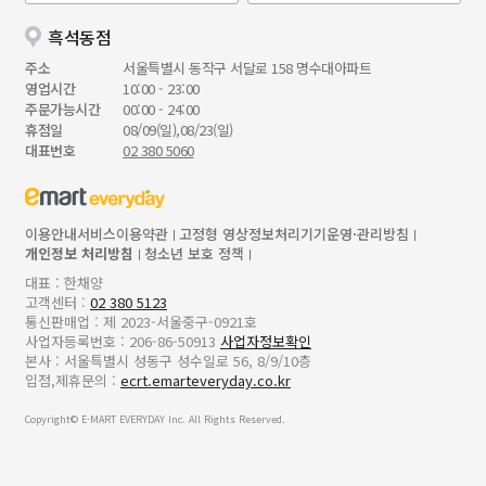
흑석동점
주소
서울특별시 동작구 서달로 158 명수대아파트
영업시간
10:00 - 23:00
주문가능시간
00:00 - 24:00
휴점일
08/09(일),08/23(일)
대표번호
02 380 5060
이용안내
서비스이용약관
고정형 영상정보처리기기운영·관리방침
개인정보 처리방침
청소년 보호 정책
대표 : 한채양
고객센터 :
02 380 5123
통신판매업 : 제 2023-서울중구-0921호
사업자등록번호 : 206-86-50913
사업자정보확인
본사 : 서울특별시 성동구 성수일로 56, 8/9/10층
입점,제휴문의 :
ecrt.emarteveryday.co.kr
Copyright© E-MART EVERYDAY Inc. All Rights Reserved.